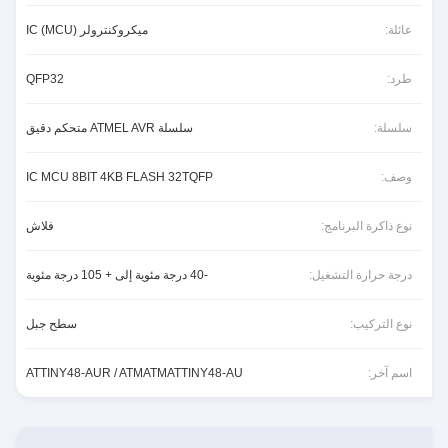
• 32 رصاص TQFP
• 32 وسادة QFN
عائلة:
ميكروكنترولر IC (MCU)
• 32 كرة UFBGA
طرد:
QFP32
سلسلة:
سلسلة ATMEL AVR متحكم دقيق
وصف:
IC MCU 8BIT 4KB FLASH 32TQFP
نوع ذاكرة البرنامج:
فلاش
درجة حرارة التشغيل:
-40 درجة مئوية إلى + 105 درجة مئوية
نوع التركيب:
سطح جبل
اسم آخر:
ATTINY48-AUR / ATMATMATTINY48-AU