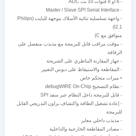
- 6 أو 8 قنوات 10 بت ADC
- Master / Slave SPI Serial Interface
- واجهة تسلسلية ثنائية الأسلاك موجهة للبايت (Philips
I2.1)
متوافق مع C)
- مؤقت مراقب قابل للبرمجة مع مذبذب منفصل على
الرقاقة
- جهاز المقارنة التناظري على الشريحة
- المقاطعة والاستيقاظ على دبوس التغيير
• ميزات متحكم خاص
- نظام التصحيح debugWIRE On-Chip
- قابل للبرمجة داخل النظام عبر منفذ SPI
- إعادة تشغيل الطاقة واكتشاف براون التدريجي القابل
للبرمجة
- مذبذب داخلي معاير
- مصادر المقاطعة الخارجية والداخلية