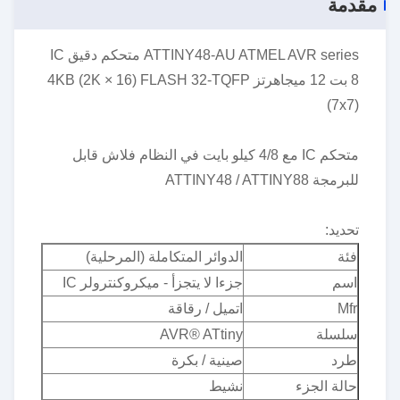
مقدمة
ATTINY48-AU ATMEL AVR series متحكم دقيق IC
8 بت 12 ميجاهرتز 4KB (2K × 16) FLASH 32-TQFP
(7x7)
متحكم IC مع 4/8 كيلو بايت في النظام فلاش قابل
للبرمجة ATTINY48 / ATTINY88
تحديد:
فئة
الدوائر المتكاملة (المرحلية)
اسم
جزءا لا يتجزأ - ميكروكنترولر IC
Mfr
اتميل / رقاقة
سلسلة
AVR® ATtiny
طرد
صينية / بكرة
حالة الجزء
نشيط