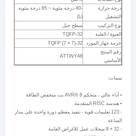
درجة حرارة
-40 درجة مئوية ~ 85 درجة مئوية
التشغيل
(تا)
نوع التركيب
سطح جبل
العبوة / العلبة
32-TQFP
حزمة جهاز المورد
32-TQFP (7 × 7)
رقم المنتج
ATTINY48
الأساسي
سمات:
• أداء عالي ، متحكم AVR® 8 بت منخفض الطاقة
• هندسة RISC المتقدمة
- 123 تعليمات قوية - تنفيذ معظم دورة واحدة على مدار
الساعة
- 32 × 8 سجلات عمل للأغراض العامة