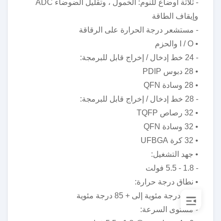
- ثلاثة أوضاع للنوم: الخمول ، وتقليل الضوضاء ADC
وإيقاف الطاقة
- مستشعر درجة الحرارة على الرقاقة
• I / O والحزم
- 24 خط إدخال / إخراج قابل للبرمجة:
• 28 دبوس PDIP
• 28 وسادة QFN
- 28 خط إدخال / إخراج قابل للبرمجة:
• 32 رصاص TQFP
• 32 وسادة QFN
• 32 كرة UFBGA
• جهد التشغيل:
- 1.8 - 5.5 فولت
• نطاق درجة حرارة:
- -40 درجة مئوية إلى + 85 درجة مئوية
• مستوى السرعة: