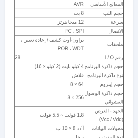
المعالج الأساسي
AVR
حجم اللب
8 بت
سرعة
12 ميجا هرتز
الاتصال
I²C ، SPI
براون-أوت كشف / إعادة تعيين ،
ملحقات
POR ، WDT
رقم I / O
28
حجم ذاكرة البرنامج
4 كيلو بايت (2 كيلو × 16)
نوع ذاكرة البرنامج
فلاش
حجم إيبروم
64 × 8
حجم ذاكرة الوصول
256 × 8
العشوائي
الجهد - العرض
1.8 فولت ~ 5.5 فولت
(Vcc / Vdd)
محولات البيانات
أ / د 8 × 10 ب
نوع المذبذب
داخلي