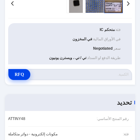
- عداد / عداد 16 بت واحد مع Presc
- 6 أو 8 قنوات 10 بت ADC
- Master / Slave SPI Serial Interface
واجهة الريال (Philips I
- سلكين Se ثنائي الموجة بايت
2
فئة:
متحكم IC
 مؤقت مراقب قابل للبرمجة مع مذبذب منفصل على الرقاقة
- جهاز المقارنة التناظري على الشريحة
في الأوراق المالية:
في المخزون
- المقاطعة والاستيقاظ على دبوس التغيير
سعر:
Negotiated
•
الميزات الدقيقة الخاصة
طريقة الدفع او السداد:
تي / تي ، ويسترن يونيون
- نظام التصحيح debugWIRE On-Chip
- قابل للبرمجة داخل النظام عبر منفذ SPI
عادة تشغيل الطاقة واكتشاف براون التدريجي القابل للبرمجة
RFQ
- مذبذب داخلي معاير
- مصادر المقاطعة الخارجية والداخلية
ضوضاء وخفض الطاقة
- ثلاثة أوضاع للنوم: الخمول ، ADC 
- مستشعر درجة الحرارة على الرقاقة
تحديد
•
I / O والحزم
- 24 
خطوط الإدخال / الإخراج القابلة للبرمجة:
رقم المنتج الأساسي:
ATTINY48
• 28 دبوس PDIP
• 28 وسادة QFN
- 28 خط إدخال / إخراج قابل للبرمجة:
فئة:
مكونات إلكترونية - دوائر متكاملة