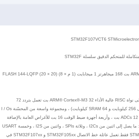
تشتمل عائلة خط الاتصال STM32F105xx و STM32F107xx على نواة RISC عالية الأداء ARM® Cortex®-M3 32 بت تعمل بتردد 72
ميجاهرتز ، وذكريات مضمنة عالية السرعة (ذاكرة فلاش تصل إلى 256 كيلوبايت و SRAM 64 كيلوبايت) ، ومجموعة واسعة من المحسّنة I / Os
والأجهزة الطرفية متصلة بحافلة APB.توفر جميع الأجهزة وحدتي ADCs 12 بت ، وأربعة أجهزة ضبط الوقت 16 بت للأغراض العامة بالإضافة
إلى مؤقت PWM ، بالإضافة إلى واجهات اتصال قياسية ومتقدمة: ما يصل إلى اثنين من I2Cs ، وثلاثة SPIs ، واثنين من I2S ، وخمسة USART
، و USB OTG FS و علبتين.يتوفر إيثرنت في الطراز STM32F107xx فقط.تعمل عائلة خط الاتصال STM32F105xx و STM32F107xx في