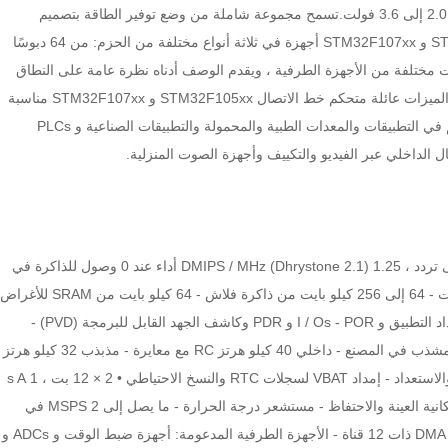
نطاق درجة حرارة -40 إلى +105 درجة مئوية ، من مصدر طاقة 2.0 إلى 3.6 فولت.تسمح مجموعة شاملة من وضع توفير الطاقة بتصميم
التطبيقات منخفضة الطاقة.توفر عائلة خط الاتصال STM32F105xx و STM32F107xx أجهزة في ثلاثة أنواع مختلفة من الحزم: من 64 دبوسًا
جموعات مختلفة من الأجهزة الطرفية ، ويقدم الوصف أدناه نظرة عامة على النطاق
الكامل للأجهزة الطرفية المقترحة في هذه المجموعة.تجعل هذه الميزات عائلة متحكم خط الاتصال STM32F105xx و STM32F107xx مناسبة
لمجموعة واسعة من التطبيقات مثل محركات المحركات والتحكم في التطبيقات والمعدات الطبية والمحمولة والتطبيقات الصناعية و PLCs
ل الداخلي عبر الفيديو والتكييف وأجهزة الصوت المنزلية.
• Core: ARM® 32-bit Cortex®-M3 CPU - 72 ميجا هرتز أقصى تردد ، 1.25 DMIPS / MHz (Dhrystone 2.1) أداء عند 0 وصول للذاكرة في
حالة الانتظار - مضاعفة الدورة الواحدة وتقسيم الأجهزة • الذكريات - 64 إلى 256 كيلو بايت من ذاكرة فلاش - 64 كيلو بايت من SRAM للأغراض
العامة • إدارة الساعة وإعادة الضبط والإمداد - 2.0 إلى 3.6 V إمداد التطبيق و I / Os - POR و PDR وكاشف الجهد القابل للبرمجة (PVD) -
مذبذب بلوري من 3 إلى 25 ميجا هرتز - RC داخلي 8 ميجاهرتز مشذب في المصنع - داخلي 40 كيلو هرتز RC مع معايرة - مذبذب 32 كيلو هرتز
لـ RTC مع المعايرة • طاقة منخفضة - أوضاع السكون والإيقاف والاستعداد - إمداد VBAT لسجلات RTC والنسخ الاحتياطي • 2 × 12 بت ، 1 s A
محولات / D (16 قناة) - نطاق التحويل: من 0 إلى 3.6 فولت - إمكانية العينة والاحتفاظ - مستشعر درجة الحرارة - ما يصل إلى 2 MSPS في
الوضع المتداخل • محولات D / A 2 × 12 بت • DMA: وحدة تحكم DMA ذات 12 قناة - الأجهزة الطرفية المدعومة: أجهزة ضبط الوقت و ADCs و