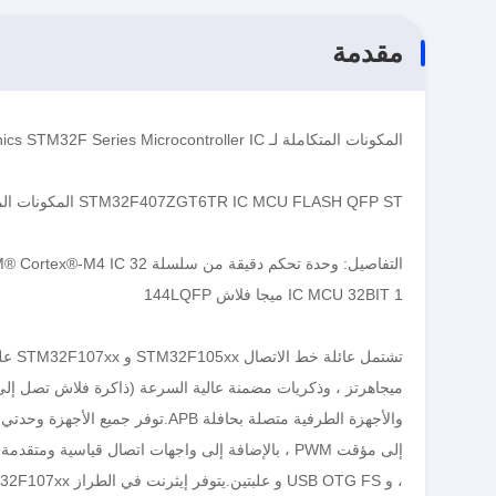
مقدمة
المكونات المتكاملة لـ STM32F107VCT6 STMicroelectronics STM32F Series Microcontroller IC
STM32F407ZGT6TR IC MCU FLASH QFP ST المكونات المتكاملة للمتحكم الدقيق سلسلة STM32F
التفاصيل: وحدة تحكم دقيقة من سلسلة ARM® Cortex®-M4 IC 32 بت 168 ميجاهرتز 1 ميجابايت (1 م × 8) FLASH 144-LQFP (20 × 20)
IC MCU 32BIT 1 ميجا فلاش 144LQFP