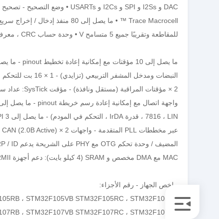
للمقاطعة وتقريبًا جميع 5 متسامح V • وحدة حساب CRC ، معرف فريد 96 بت.
MAC مع DMA مخصص و SRAM (4 كيلو بايت): دعم أجهزة IEEE1588 ، MII / RMII متاح في جميع الحزم.
ملخص الجهاز - رقم الأجزاء:
105RB ، STM32F105VB STM32F105RC ، STM32F105VC
07RB ، STM32F107VB STM32F107RC ، STM32F107VC