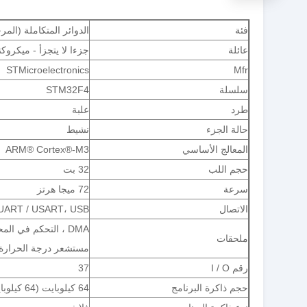
فئة
الدوائر المتكاملة (المر
عائلة
جزءا لا يتجزأ - ميكروكن
STMicroelectronics
Mfr
سلسلة
STM32F4
طرد
علبة
حالة الجزء
نشيط
المعالج الأساسي
ARM® Cortex®-M3
حجم اللب
32 بت
سرعة
72 ميجا هرتز
الاتصال
، UART / USART، USB
ملحقات
مستشعر درجة الحرارة ، T
رقم I / O
37
حجم ذاكرة البرنامج
64 كيلوبايت (64 كيلوبايت × 8)