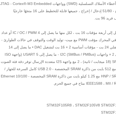
DAC و I2Ss و SPI و I2Cs و USARTs • وضع التصحيح - تصحيح أخطاء الأسلاك التسلسلية (SWD) وواجهات JTAG - Cortex®-M3 Embedded
Trace Macrocell ™ • ما يصل إلى 80 منفذ إدخال / إخراج سريع - 51/80 إدخال / إخراج ، جميعها قابلة للتخطيط على 16 متجهًا خارجيًا
ما يصل إلى 10 مؤقتات مع إمكانية إعادة تخطيط pinout - ما يصل إلى أربعة مؤقتات 16 بت ، لكل منها ما يصل إلى 4 IC / OC / PWM أو عداد
النبضات ومدخل المشفر التربيعي (تزايدي) - 1 × 16 بت للتحكم في المحرك مؤقت PWM مع ميت- توليد الوقت والتوقف في حالات الطوارئ -
2 × مؤقتات المراقبة (مستقل ونافذة) - مؤقت SysTick: عداد سفلي 24 بت - مؤقتات أساسية 2 × 16 بت لتشغيل DAC • ما يصل إلى 14
واجهة اتصال مع إمكانية إعادة رسم خريطة pinout - ما يصل إلى 2 × واجهات I2C (SMBus / PMBus) - ما يصل إلى 5 USART (واجهة ISO
7816 ، LIN ، قدرة IrDA ، التحكم في المودم) - ما يصل إلى 3 SPI (18 ميجابت / ثانية) ، 2 مع واجهة I2S متعددة الإرسال توفر دقة فئة الصوت
عبر مخططات PLL المتقدمة - واجهات 2 × CAN (2.0B Active) مع 512 بايت من ذاكرة SRAM المخصصة - USB 2.0 كامل السرعة للجهاز /
المضيف / وحدة تحكم OTG مع PHY على الشريحة يدعم HNP / SRP / ID مع 1.25 كيلو بايت من ذاكرة SRAM المخصصة - 10/100 Ethernet
STM32F105R8 ، STM32F105V8 STM32F
STM32F1