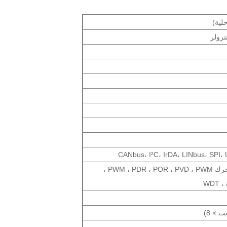
حلية)
ترولر
CANbus، I²C، IrDA، LINbus، SPI
DMA ، التحكم في المحرك PWM ، PDR ، POR ، PVD ، PWM ،
WD