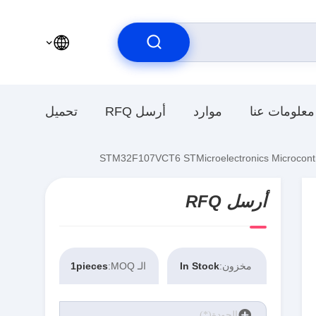
معلومات عنا
موارد
أرسل RFQ
تحميل
أرسل RFQ
مخزون:
In Stock
الـ MOQ:
1pieces