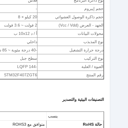
نوع ذاكرة البرنامج
فلاش
حجم إيبروم
-
حجم ذاكرة الوصول العشوائي
20 كيلو × 8
الجهد - العرض (Vcc / Vdd)
2 فولت ~ 3.6 فولت
محولات البيانات
أ / د 10x12 ب
نوع المذبذب
داخلي
درجة حرارة التشغيل
-40 درجة مئوية ~ 85 درجة مئوية (تا)
نوع التركيب
سطح جبل
العبوة / العلبة
-144 LQFP
رقم المنتج
STM32F407ZGT6
التصنيفات البيئية والتصدير
ينسب
حالة RoHS
متوافق مع ROHS3