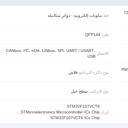
لة ARM® Cortex®-M3 متحكم دقيق IC 32 بت 72
فئة:
مكونات إلكترونية - دوائر متكاملة
طرد:
QFP144
CANbus، I²C، IrDA، LINbus، SPI، UART / USART،
الاتصال:
USB
PWM  ،
نوع ذاكرة البرنامج:
فلاش
نوع التركيب:
سطح جبل
,
STM32F107VCT6
إبراز:
STMicroelectronics Microcontroller ICs Chip
,
STM32F107VCT6 ICs Chip