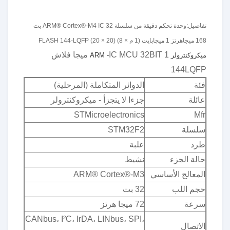
تفاصيل:
وحدة تحكم دقيقة من سلسلة ARM® Cortex®-M4 IC 32 بت
168 ميجاهرتز 1 ميجابايت (1 م × 8) FLASH 144-LQFP (20 × 20)
IC MCU 32BIT 1 ميجا فلاش
ميكروكنترولر ARM -
144LQFP
فئة
الدوائر المتكاملة (المرحلية)
عائلة
جزءا لا يتجزأ - ميكروكنترولر
STMicroelectronics
Mfr
سلسلة
STM32F2
طرد
علبة
حالة الجزء
نشيط
المعالج الأساسي
ARM® Cortex®-M3
حجم اللب
32 بت
سرعة
72 ميجا هرتز
CANbus، I²C، IrDA، LINbus، SPI،
الاتصال