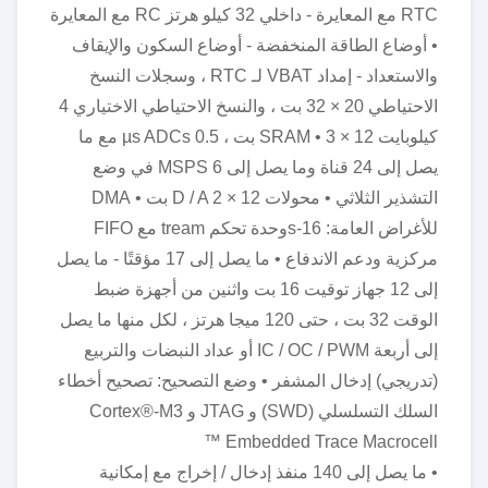
RTC مع المعايرة - داخلي 32 كيلو هرتز RC مع المعايرة
• أوضاع الطاقة المنخفضة - أوضاع السكون والإيقاف
والاستعداد - إمداد VBAT لـ RTC ، وسجلات النسخ
الاحتياطي 20 × 32 بت ، والنسخ الاحتياطي الاختياري 4
كيلوبايت SRAM • 3 × 12 بت ، 0.5 µs ADCs مع ما
يصل إلى 24 قناة وما يصل إلى 6 MSPS في وضع
التشذير الثلاثي • محولات D / A 2 × 12 بت • DMA
للأغراض العامة: 16-sوحدة تحكم tream مع FIFO
مركزية ودعم الاندفاع • ما يصل إلى 17 مؤقتًا - ما يصل
إلى 12 جهاز توقيت 16 بت واثنين من أجهزة ضبط
الوقت 32 بت ، حتى 120 ميجا هرتز ، لكل منها ما يصل
إلى أربعة IC / OC / PWM أو عداد النبضات والتربيع
(تدريجي) إدخال المشفر • وضع التصحيح: تصحيح أخطاء
السلك التسلسلي (SWD) و JTAG و Cortex®-M3
Embedded Trace Macrocell ™
• ما يصل إلى 140 منفذ إدخال / إخراج مع إمكانية