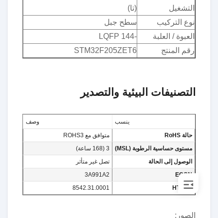
التشغيل
(تا)
نوع التركيب
سطح جبل
العبوة / العلبة
-144 LQFP
رقم المنتج
STM32F205ZET6
التصنيفات البيئية والتصدير
ينسب
وصف
حالة RoHS
متوافق مع ROHS3
مستوى حساسية الرطوبة (MSL)
3 (168 ساعة)
الوصول إلى الحالة
تصل غير متأثر
3A991A2
ECCN
8542.31.0001
HTSUS
الصور: