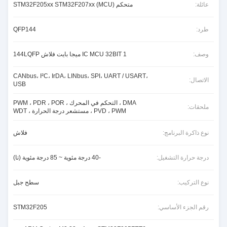
عائلة:
متحكم STM32F205xx STM32F207xx (MCU)
طرد:
QFP144
وصف:
IC MCU 32BIT 1 ميجا بايت فلاش 144LQFP
CANbus، I²C، IrDA، LINbus، SPI، UART / USART،
الاتصال:
USB
DMA ، التحكم في المحرك PWM ، PDR ، POR ،
ملحقات:
PVD ، PWM ، مستشعر درجة الحرارة ، WDT
نوع ذاكرة البرنامج:
فلاش
درجة حرارة التشغيل:
-40 درجة مئوية ~ 85 درجة مئوية (تا)
نوع التركيب:
سطح جبل
رقم الجزء الأساسي:
STM32F205