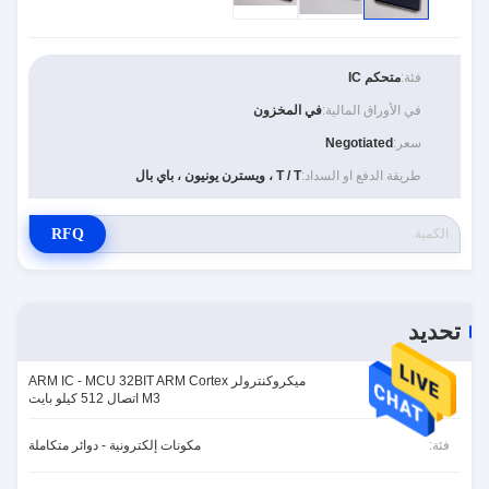
فئة:
متحكم IC
في الأوراق المالية:
في المخزون
سعر:
Negotiated
طريقة الدفع او السداد:
T / T ، ويسترن يونيون ، باي بال
RFQ
تحديد
ميكروكنترولر ARM IC - MCU 32BIT ARM Cortex
تفاصيل:
M3 اتصال 512 كيلو بايت
فئة:
مكونات إلكترونية - دوائر متكاملة