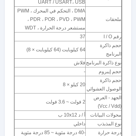
UART / USART، USB
DMA ، التحكم في المحرك PWM ،
ملحقات
PDR ، POR ، PVD ، PWM ،
مستشعر درجة الحرارة ، WDT
رقم I / O
37
حجم ذاكرة
64 كيلوبايت (64 كيلوبايت × 8)
البرنامج
نوع ذاكرة البرنامج
فلاش
حجم إيبروم
-
حجم ذاكرة
20 كيلو × 8
الوصول العشوائي
الجهد - العرض
2 فولت ~ 3.6 فولت
(Vcc / Vdd)
محولات البيانات
أ / د 10x12 ب
نوع المذبذب
داخلي
درجة حرارة
-40 درجة مئوية ~ 85 درجة مئوية