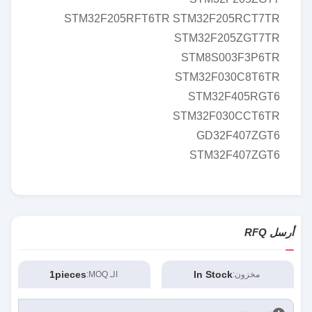
STM32F205RFT6TR STM32F205RCT7TR
STM32F205ZGT7TR
STM8S003F3P6TR
STM32F030C8T6TR
STM32F405RGT6
STM32F030CCT6TR
GD32F407ZGT6
STM32F407ZGT6
أرسل RFQ
1pieces
In Stock
مخزون:
الـ MOQ: