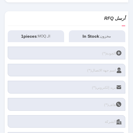
أرسل RFQ
1pieces
In Stock
مخزون:
الـ MOQ: