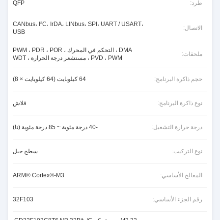
طرد:
QFP
CANbus، I²C، IrDA، LINbus، SPI، UART / USART،
الاتصال:
USB
DMA ، التحكم في المحرك PWM ، PDR ، POR ،
ملحقات:
PVD ، PWM ، مستشعر درجة الحرارة ، WDT
حجم ذاكرة البرنامج:
64 كيلوبايت (64 كيلوبايت × 8)
نوع ذاكرة البرنامج:
فلاش
درجة حرارة التشغيل:
-40 درجة مئوية ~ 85 درجة مئوية (تا)
نوع التركيب:
سطح جبل
المعالج الأساسي:
ARM® Cortex®-M3
رقم الجزء الأساسي:
32F103