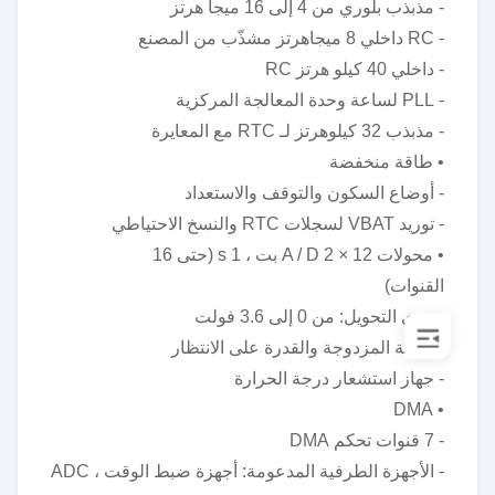
- مذبذب بلوري من 4 إلى 16 ميجا هرتز
- RC داخلي 8 ميجاهرتز مشذّب من المصنع
- داخلي 40 كيلو هرتز RC
- PLL لساعة وحدة المعالجة المركزية
- مذبذب 32 كيلوهرتز لـ RTC مع المعايرة
• طاقة منخفضة
- أوضاع السكون والتوقف والاستعداد
- توريد VBAT لسجلات RTC والنسخ الاحتياطي
• محولات A / D 2 × 12 بت ، 1 s (حتى 16
القنوات)
- مدى التحويل: من 0 إلى 3.6 فولت
- العينة المزدوجة والقدرة على الانتظار
- جهاز استشعار درجة الحرارة
• DMA
- 7 قنوات تحكم DMA
- الأجهزة الطرفية المدعومة: أجهزة ضبط الوقت ، ADC