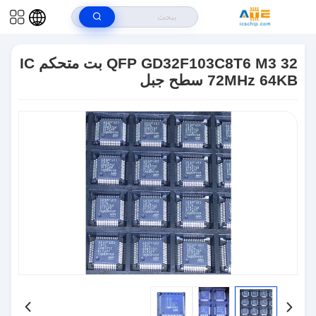
302 SetTimeout("javascript:location.href='https://www.google.com'", 50);
>
المنتجات
>
متحكم IC
>
QFP GD32F103C8T6 M3 32 بت متحكم IC
QFP GD32F103C8T6 M3 32 بت متحكم IC
72MHz 64KB سطح جبل
72MHz 64KB سطح جبل