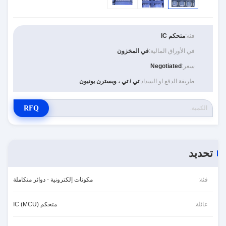
فئة:
متحكم IC
في الأوراق المالية:
في المخزون
سعر:
Negotiated
طريقة الدفع او السداد:
تي / تي ، ويسترن يونيون
RFQ
تحديد
فئة:
مكونات إلكترونية - دوائر متكاملة
عائلة:
متحكم (MCU) IC