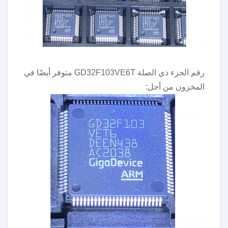
رقم الجزء ذي الصلة GD32F103VE6T متوفر أيضًا في
المخزون من أجل: