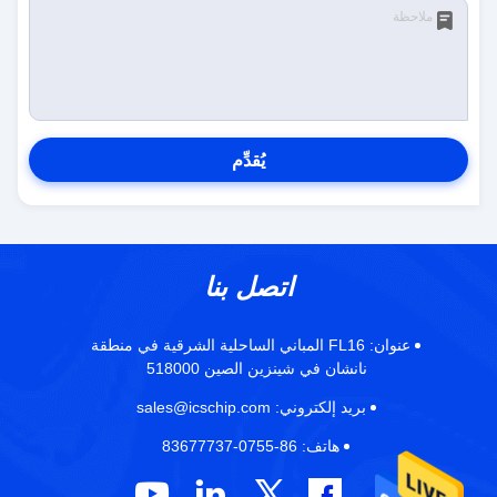
يُقدِّم
اتصل بنا
عنوان:
FL16 المباني الساحلية الشرقية في منطقة
نانشان في شينزين الصين 518000
بريد إلكتروني:
sales@icschip.com
هاتف:
86-0755-83677737