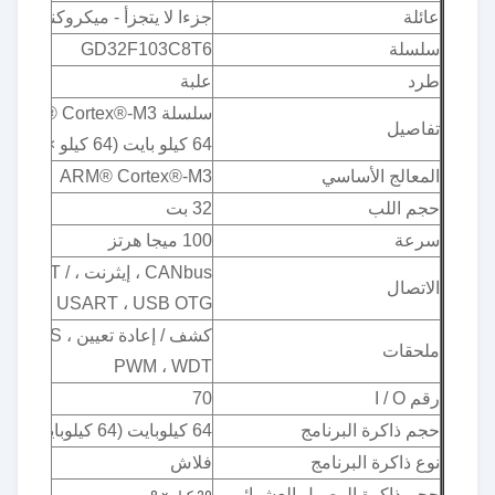
عائلة
جزءا لا يتجزأ - ميكروكنترولر
سلسلة
GD32F103C8T6
طرد
علبة
تفاصيل
64 كيلو بايت (64 كيلو × 8) فلاش
المعالج الأساسي
ARM® Cortex®-M3
حجم اللب
32 بت
سرعة
100 ميجا هرتز
CANbus ، إيثرن
الاتصال
USART ، USB OTG
ملحقات
PWM ، WDT
رقم I / O
70
حجم ذاكرة البرنامج
64 كيلوبايت (64 كيلوبايت × 8)
نوع ذاكرة البرنامج
فلاش
حجم ذاكرة الوصول العشوائي