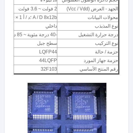
20 كيلو × 8
الجهد - العرض (Vcc / Vdd)
2 فولت ~ 3.6 فولت
محولات البيانات
A / D 8x12b ؛د / أ 1 × 10 ب
نوع المذبذب
داخلي
درجة حرارة التشغيل
-40 درجة مئوية ~ 85 درجة مئوية (تا)
نوع التركيب
سطح جبل
حزمة / حالة
LQFP44
حزمة جهاز المورد
44LQFP
رقم المنتج الأساسي
32F103