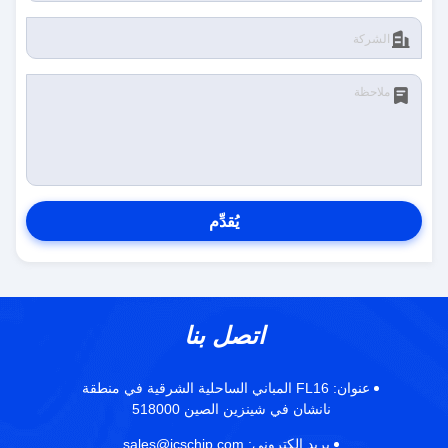
يُقدِّم
اتصل بنا
عنوان:
FL16 المباني الساحلية الشرقية في منطقة
نانشان في شينزين الصين 518000
بريد إلكتروني:
sales@icschip.com