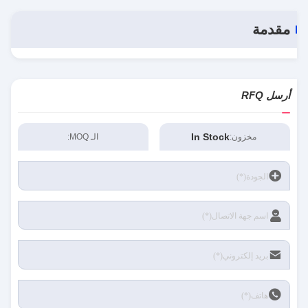
مقدمة
أرسل RFQ
In Stock
مخزون:
الـ MOQ: