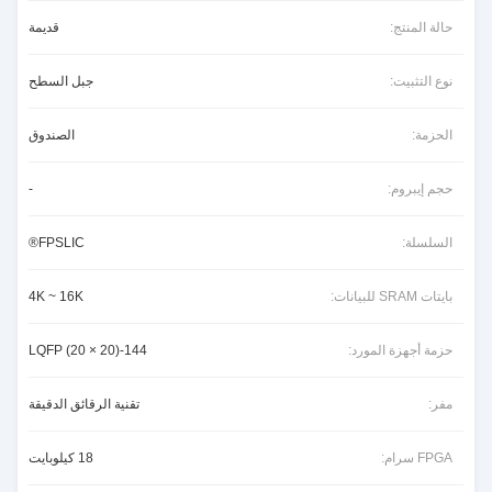
حالة المنتج:
قديمة
نوع التثبيت:
جبل السطح
الحزمة:
الصندوق
حجم إيبروم:
-
السلسلة:
FPSLIC®
بايتات SRAM للبيانات:
4K ~ 16K
حزمة أجهزة المورد:
144-LQFP (20 × 20)
مفر:
تقنية الرقائق الدقيقة
FPGA سرام:
18 كيلوبايت