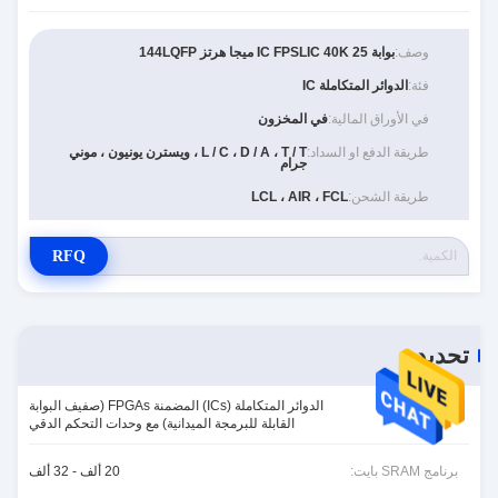
وصف:
بوابة IC FPSLIC 40K 25 ميجا هرتز 144LQFP
فئة:
الدوائر المتكاملة IC
في الأوراق المالية:
في المخزون
طريقة الدفع او السداد:
L / C ، D / A ، T / T ، ويسترن يونيون ، موني
جرام
طريقة الشحن:
LCL ، AIR ، FCL
RFQ
تحديد
الدوائر المتكاملة (ICs) المضمنة FPGAs (صفيف البوابة
الفئة:
القابلة للبرمجة الميدانية) مع وحدات التحكم الدقي
برنامج SRAM بايت:
20 ألف - 32 ألف