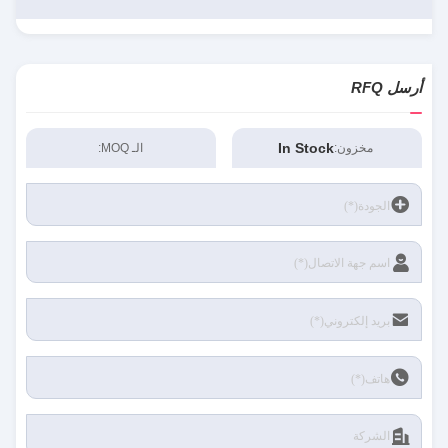
أرسل RFQ
In Stock
مخزون:
الـ MOQ: