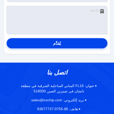
يُقدِّم
اتصل بنا
عنوان:
FL16 المباني الساحلية الشرقية في منطقة
نانشان في شينزين الصين 518000
بريد إلكتروني:
sales@icschip.com
هاتف:
86-0755-83677737