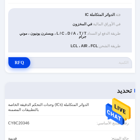
فئة:
الدوائر المتكاملة IC
في الأوراق المالية:
في المخزون
طريقة الدفع او السداد:
L / C ، D / A ، T / T ، ويسترن يونيون ، موني
جرام
طريقة الشحن:
LCL ، AIR ، FCL
RFQ
تحديد
الدوائر المتكاملة (ICs) وحدات التحكم الدقيقة الخاصة
الفئة:
بالتطبيقات المضمنة
رقم المنتج الأساسي:
CY8C20346
حالة المنتج:
قديمة