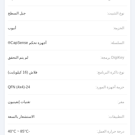
نوع التثبيت:
جبل السطح
الحزمة:
أنبوب
السلسلة:
أجهزة تحكم CapSense®
DigiKey برمجة:
لم يتم التحقق
نوع ذاكرة البرنامج:
فلاش (16 كيلوبايت)
حزمة أجهزة المورد:
24-QFN (4x4)
مفر:
تقنيات إنفينيون
التطبيقات:
الاستشعار بالسعة
درجة حرارة العمل:
-40°C ~ 85°C