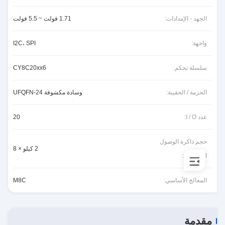
الجهد - الإمدادات:
1.71 فولت ~ 5.5 فولت
واجهة:
I2C، SPI
سلسلة تحكم:
CY8C20xx6
الحزمة / الحقيبة:
وسادة مكشوفة 24-UFQFN
عدد I / O:
20
حجم ذاكرة الوصول
2 كيلو × 8
العشوائي:
المعالج الأساسي:
M8C
مقدمة