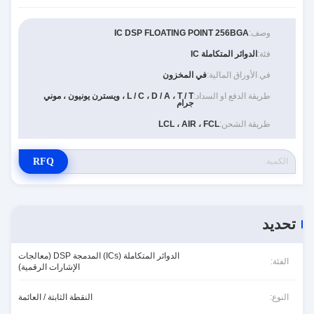
وصف:
IC DSP FLOATING POINT 256BGA
فئة:
الدوائر المتكاملة IC
في الأوراق المالية:
في المخزون
طريقة الدفع او السداد:
L / C ، D / A ، T / T ، ويسترن يونيون ، موني
جرام
طريقة الشحن:
LCL ، AIR ، FCL
RFQ
تحديد
الدوائر المتكاملة (ICs) المدمجة DSP (معالجات
الفئة:
الإشارات الرقمية)
النوع:
النقطة الثابتة / العائمة