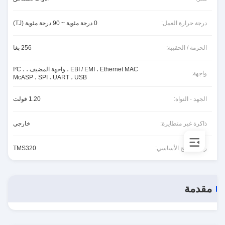
درجة حرارة العمل:
0 درجة مئوية ~ 90 درجة مئوية (TJ)
الحزمة / الحقيبة:
256 بغا
EBI / EMI ، Ethernet MAC ، واجهة المضيف ، I²C ،
واجهة:
McASP ، SPI ، UART ، USB
الجهد - النواة:
1.20 فولت
ذاكرة غير متطايرة:
خارجي
رقم المنتج الأساسي:
TMS320
مقدمة