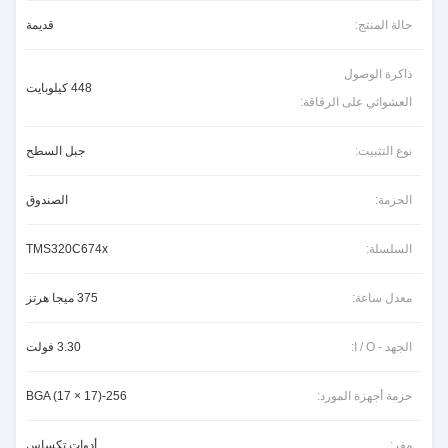
حالة المنتج:
قديمة
ذاكرة الوصول
448 كيلوبايت
العشوائي على الرقاقة:
نوع التثبيت:
جبل السطح
الحزمة:
الصندوق
السلسلة:
TMS320C674x
معدل ساعة:
375 ميجا هرتز
الجهد - I / O:
3.30 فولت
حزمة أجهزة المورد:
256-BGA (17 × 17)
مفر:
أدوات تكساس