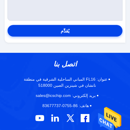
يُقدِّم
اتصل بنا
عنوان:
FL16 المباني الساحلية الشرقية في منطقة
نانشان في شينزين الصين 518000
بريد إلكتروني:
sales@icschip.com
هاتف:
86-0755-83677737