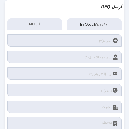
أرسل RFQ
In Stock
مخزون:
الـ MOQ: