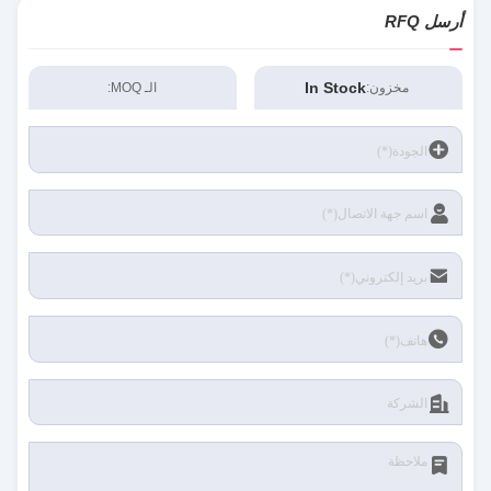
أرسل RFQ
In Stock
مخزون:
الـ MOQ: