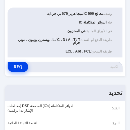
وصف:
معالج IC 500 ميجا هرتز 575 بي جي ايه
فئة:
الدوائر المتكاملة IC
في الأوراق المالية:
في المخزون
طريقة الدفع او السداد:
L / C ، D / A ، T / T ، ويسترن يونيون ، موني
جرام
طريقة الشحن:
LCL ، AIR ، FCL
RFQ
تحديد
الدوائر المتكاملة (ICs) المدمجة DSP (معالجات
الفئة:
الإشارات الرقمية)
النوع:
النقطة الثابتة / العائمة