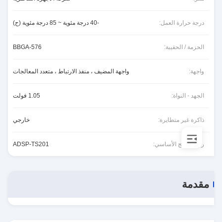
درجة حرارة العمل:
-40 درجة مئوية ~ 85 درجة مئوية (ح)
الحزمة / الحقيبة:
576-BBGA
واجهة:
واجهة المضيف ، منفذ الارتباط ، متعدد المعالجات
الجهد - النواة:
1.05 فولت
ذاكرة غير متطايرة:
خارجي
رقم المنتج الأساسي:
ADSP-TS201
مقدمة