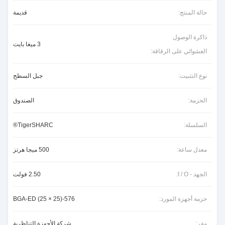
حالة المنتج:
قديمة
ذاكرة الوصول
3 ميغا بايت
العشوائي على الرقاقة:
نوع التثبيت:
جبل السطح
الحزمة:
الصندوق
السلسلة:
TigerSHARC®
معدل ساعة:
500 ميجا هرتز
الجهد - I / O:
2.50 فولت
حزمة أجهزة المورد:
576-BGA-ED (25 × 25)
مفر:
شركة الأجهزة التناظرية