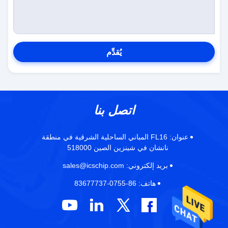
يُقدِّم
اتصل بنا
عنوان:
FL16 المباني الساحلية الشرقية في منطقة
نانشان في شينزين الصين 518000
بريد إلكتروني:
sales@icschip.com
هاتف:
86-0755-83677737