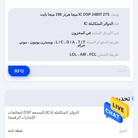
وصف:
IC DSP 24BIT 275 ميجا هرتز 196 ميجا بايت
فئة:
الدوائر المتكاملة IC
في الأوراق المالية:
في المخزون
طريقة الدفع او السداد:
L / C ، D / A ، T / T ، ويسترن يونيون ، موني
جرام
طريقة الشحن:
LCL ، AIR ، FCL
RFQ
تحديد
الدوائر المتكاملة (ICs) المدمجة DSP (معالجات
الفئة:
الإشارات الرقمية)
النوع:
نقطة ثابتة