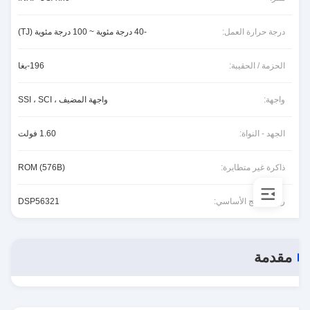
درجة حرارة العمل:
-40 درجة مئوية ~ 100 درجة مئوية (TJ)
الحزمة / الحقيبة:
196-بغا
واجهة:
واجهة المضيف ، SSI ، SCI
الجهد - النواة:
1.60 فولت
ذاكرة غير متطايرة:
ROM (576B)
رقم المنتج الأساسي:
DSP56321
مقدمة