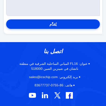
يُقدِّم
اتصل بنا
عنوان:
FL16 المباني الساحلية الشرقية في منطقة
نانشان في شينزين الصين 518000
بريد إلكتروني:
sales@icschip.com
هاتف:
86-0755-83677737