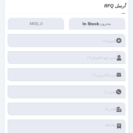
أرسل RFQ
In Stock
مخزون:
الـ MOQ: