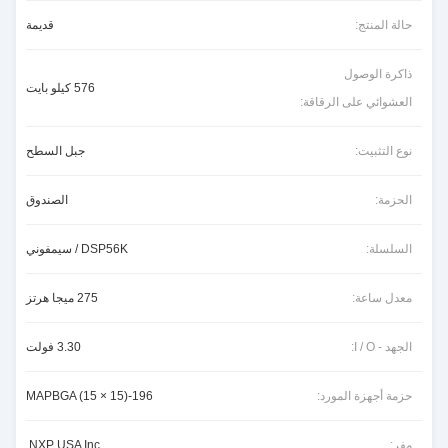
حالة المنتج:
قديمة
ذاكرة الوصول
576 كيلو بايت
العشوائي على الرقاقة:
نوع التثبيت:
جبل السطح
الحزمة:
الصندوق
السلسلة:
DSP56K / سيمفوني
معدل ساعة:
275 ميجا هرتز
الجهد - I / O:
3.30 فولت
حزمة أجهزة المورد:
196-MAPBGA (15 × 15)
مفر:
NXP USA Inc.