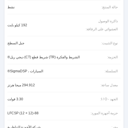
حالة المنتج:
نشط
ذاكرة الوصول
192 كيلو بايت
العشوائي على الرقاقة:
نوع التثبيت:
جبل السطح
الحزمة:
الشريط والفكرة (TR) شريط قطع (CT) ديجي ريل®
السلسلة:
السيارات ، SigmaDSP®
معدل ساعة:
294.912 ميجا هرتز
الجهد - I / O:
3.30 فولت
حزمة أجهزة المورد:
88-LFCSP (12 × 12)
مفر:
شركة الأجهزة التناظرية