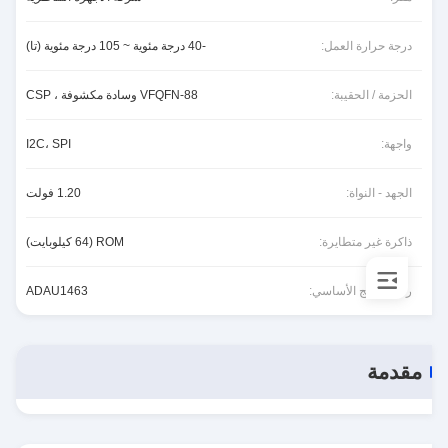
درجة حرارة العمل:
-40 درجة مئوية ~ 105 درجة مئوية (تا)
الحزمة / الحقيبة:
88-VFQFN وسادة مكشوفة ، CSP
واجهة:
I2C، SPI
الجهد - النواة:
1.20 فولت
ذاكرة غير متطايرة:
ROM (64 كيلوبايت)
رقم المنتج الأساسي:
ADAU1463
مقدمة