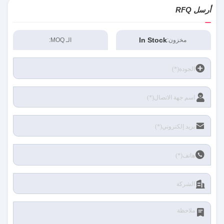
أرسل RFQ
In Stock
مخزون:
الـ MOQ: