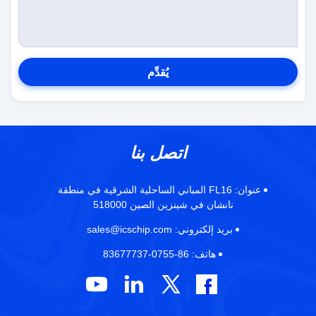
يُقدِّم
اتصل بنا
عنوان:
FL16 المباني الساحلية الشرقية في منطقة
نانشان في شينزين الصين 518000
بريد إلكتروني:
sales@icschip.com
هاتف:
86-0755-83677737