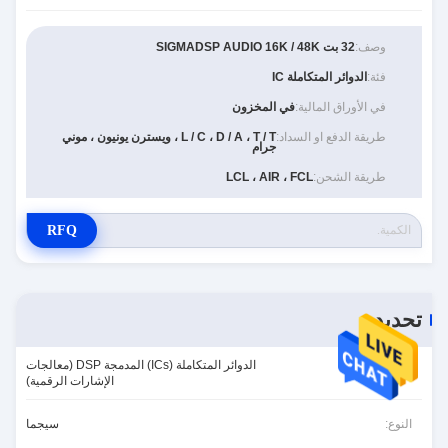
وصف:
32 بت SIGMADSP AUDIO 16K / 48K
فئة:
الدوائر المتكاملة IC
في الأوراق المالية:
في المخزون
طريقة الدفع او السداد:
L / C ، D / A ، T / T ، ويسترن يونيون ، موني
جرام
طريقة الشحن:
LCL ، AIR ، FCL
RFQ
تحديد
الدوائر المتكاملة (ICs) المدمجة DSP (معالجات
الفئة:
الإشارات الرقمية)
النوع:
سيجما