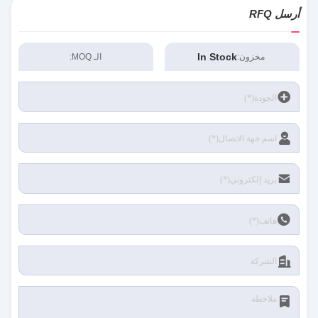
أرسل RFQ
In Stock
مخزون:
الـ MOQ: