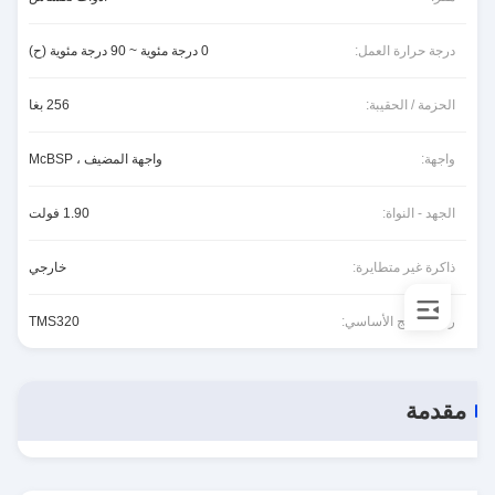
درجة حرارة العمل:
0 درجة مئوية ~ 90 درجة مئوية (ح)
الحزمة / الحقيبة:
256 بغا
واجهة:
واجهة المضيف ، McBSP
الجهد - النواة:
1.90 فولت
ذاكرة غير متطايرة:
خارجي
رقم المنتج الأساسي:
TMS320
مقدمة