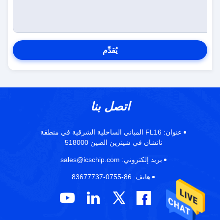
يُقدِّم
اتصل بنا
عنوان:
FL16 المباني الساحلية الشرقية في منطقة
نانشان في شينزين الصين 518000
بريد إلكتروني:
sales@icschip.com
هاتف:
86-0755-83677737