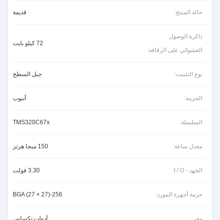
حالة المنتج:
قديمة
ذاكرة الوصول
72 كيلو بايت
العشوائي على الرقاقة:
نوع التثبيت:
جبل السطح
الحزمة:
أنبوب
السلسلة:
TMS320C67x
معدل ساعة:
150 ميجا هرتز
الجهد - I / O:
3.30 فولت
حزمة أجهزة المورد:
256-BGA (27 × 27)
مفر:
أدوات تكساس