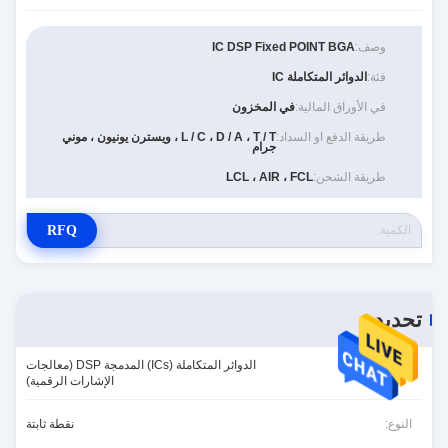
وصف:
IC DSP Fixed POINT BGA
فئة:
الدوائر المتكاملة IC
في الأوراق المالية:
في المخزون
طريقة الدفع او السداد:
L / C ، D / A ، T / T ، ويسترن يونيون ، موني
جرام
طريقة الشحن:
LCL ، AIR ، FCL
RFQ
تحديد
الدوائر المتكاملة (ICs) المدمجة DSP (معالجات
الفئة:
الإشارات الرقمية)
النوع:
نقطة ثابتة