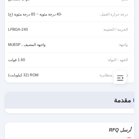
درجة حرارة العمل:
-40 درجة مئوية ~ 85 درجة مئوية (ح)
الحزمة / الحقيبة:
240-LFBGA
واجهة:
واجهة المضيف ، McBSP
الجهد - النواة:
1.60 فولت
ذاكرة غير متطايرة:
ROM (32 كيلوبايت)
مقدمة
أرسل RFQ