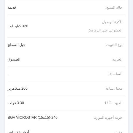
حالة المنتج:
قديمة
ذاكرة الوصول
320 كيلو بايت
العشوائي على الرقاقة:
نوع التثبيت:
جبل السطح
الحزمة:
الصندوق
السلسلة:
-
معدل ساعة:
200 ميغاهرتز
الجهد - I / O:
3.30 فولت
حزمة أجهزة المورد:
240-BGA MICROSTAR (15x15)
مفر:
أدوات تكساس