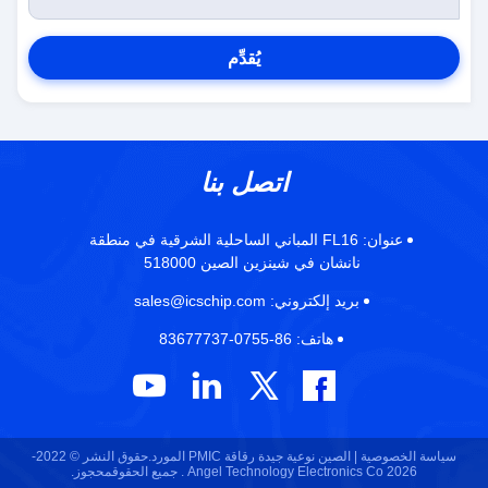
يُقدِّم
اتصل بنا
عنوان:
FL16 المباني الساحلية الشرقية في منطقة
نانشان في شينزين الصين 518000
بريد إلكتروني:
sales@icschip.com
هاتف:
86-0755-83677737
سياسة الخصوصية |
الصين نوعية جيدة رقاقة PMIC المورد.حقوق النشر © 2022-
2026 Angel Technology Electronics Co . جميع الحقوقمحجوز.