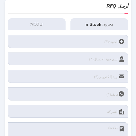
أرسل RFQ
In Stock
مخزون:
الـ MOQ: