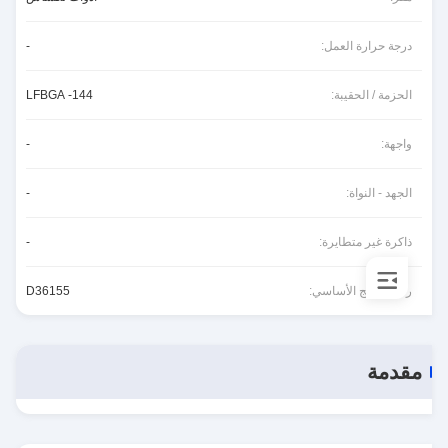
درجة حرارة العمل:
-
الحزمة / الحقيبة:
144- LFBGA
واجهة:
-
الجهد - النواة:
-
ذاكرة غير متطايرة:
-
رقم المنتج الأساسي:
D36155
مقدمة