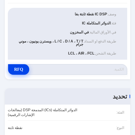
وصف:
IC DSP نقطة ثابتة بغا
فئة:
الدوائر المتكاملة IC
في الأوراق المالية:
في المخزون
طريقة الدفع او السداد:
L / C ، D / A ، T / T ، ويسترن يونيون ، موني
جرام
طريقة الشحن:
LCL ، AIR ، FCL
RFQ
تحديد
الدوائر المتكاملة (ICs) المدمجة DSP (معالجات
الفئة:
الإشارات الرقمية)
النوع:
نقطة ثابتة