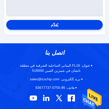
يُقدِّم
اتصل بنا
عنوان:
FL16 المباني الساحلية الشرقية في منطقة
نانشان في شينزين الصين 518000
بريد إلكتروني:
sales@icschip.com
هاتف:
86-0755-83677737