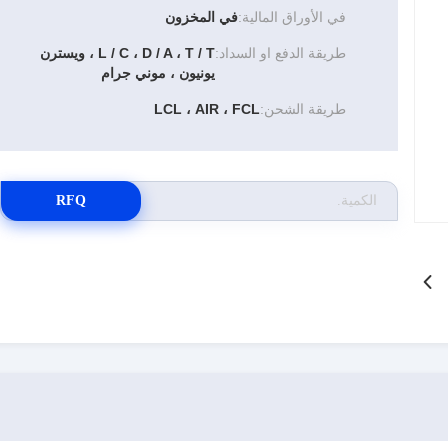
في الأوراق المالية:
في المخزون
طريقة الدفع او السداد:
L / C ، D / A ، T / T ، ويسترن
يونيون ، موني جرام
طريقة الشحن:
LCL ، AIR ، FCL
RFQ