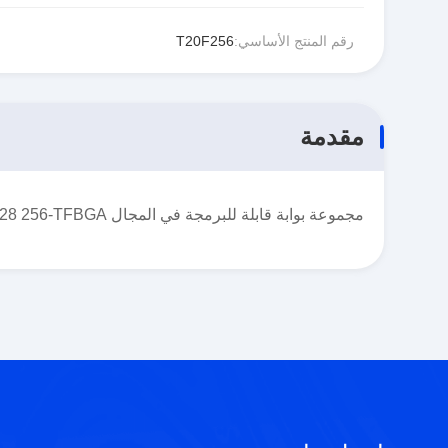
رقم المنتج الأساسي:
T20F256
مقدمة
مجموعة بوابة قابلة للبرمجة في المجال Trion® (FPGA) IC 195 1069548 19728 256-TFBGA