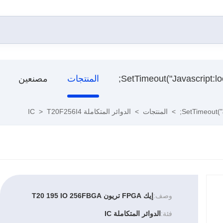
المنتجات
مصنعين
>
المنتجات
>
الدوائر المتكاملة IC
T20F256I4
>
وصف:
إيك FPGA تريون T20 195 IO 256FBGA
فئة:
الدوائر المتكاملة IC