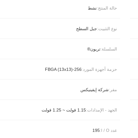
حالة المنتج:
نشط
نوع التثبيت:
جبل السطح
السلسلة:
تريون®
حزمة أجهزة المورد:
256-FBGA (13x13)
مفر:
شركة إيفينيكس
الجهد - الإمدادات:
1.15 فولت ~ 1.25 فولت
عدد I / O:
195