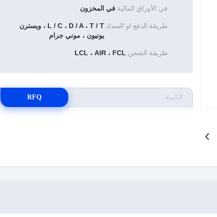
في الأوراق المالية:
في المخزون
طريقة الدفع او السداد:
L / C ، D / A ، T / T ، ويسترن
يونيون ، موني جرام
طريقة الشحن:
LCL ، AIR ، FCL
RFQ