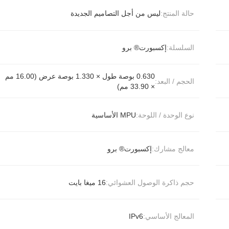
حالة المنتج:
ليس من أجل التصاميم الجديدة
السلسلة:
إكسبورت® برو
0.630 بوصة طول × 1.330 بوصة عرض (16.00 مم
الحجم / البعد:
× 33.90 مم)
نوع الوحدة / اللوحة:
MPU الأساسية
معالج مشارك:
إكسبورت® برو
حجم ذاكرة الوصول العشوائي:
16 ميغا بايت
المعالج الأساسي:
IPv6