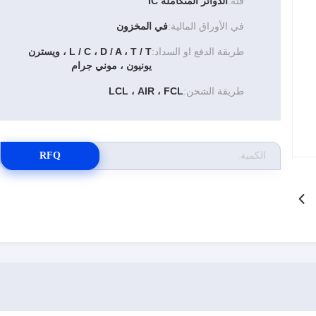
فئة:
الدوائر المتكاملة IC
في الأوراق المالية:
في المخزون
طريقة الدفع او السداد:
L / C ، D / A ، T / T ، ويسترن
يونيون ، موني جرام
طريقة الشحن:
LCL ، AIR ، FCL
RFQ