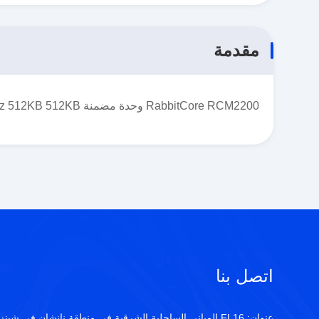
مقدمة
RabbitCore RCM2200 وحدة مضمنة Rabbit 2000 22.1MHz 512KB 512KB
اتصل بنا
عنوان:
FL16 المباني الساحلية الشرقية في منطقة نانشان في شينز