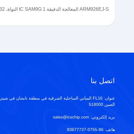
ARM926EJ-S المعالجة الدقيقة IC SAM9G 1 النواة، 32 بت 400 ميغا هرتز 217-LFBGA (15x15)
اتصل بنا
عنوان:
FL16 المباني الساحلية الشرقية في منطقة نانشان في شينز
الصين 518000
بريد إلكتروني:
sales@icschip.com
هاتف:
86-0755-83677737