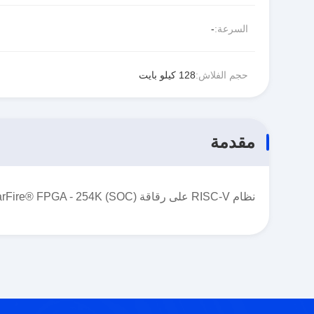
السرعة:
-
حجم الفلاش:
128 كيلو بايت
مقدمة
نظام RISC-V على رقاقة (SOC) IC PolarFire® FPGA - 254K وحدات المنطق 1152-FCBGA (35x35)