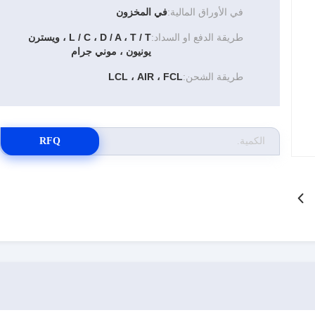
في الأوراق المالية:
في المخزون
طريقة الدفع او السداد:
L / C ، D / A ، T / T ، ويسترن
يونيون ، موني جرام
طريقة الشحن:
LCL ، AIR ، FCL
RFQ