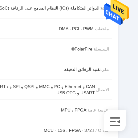
الفئة:
الدوائر المتكاملة (ICs) النظام المدمج على الرقاقة (SoC)
ملحقات:
DMA ، PCI ، PWM
السلسلة:
PolarFire®
مفر:
تقنية الرقائق الدقيقة
CAN و Ethernet و I²C و MMC و 
الاتصال:
USART و USB OTG
هندسة عامة:
MPU ، FPGA
عدد I / O:
MCU - 136 ، FPGA - 372