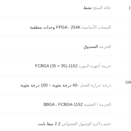
حالة المنتج:
نشط
السمات الأساسية:
FPGA - 254K وحدات منطقية
الحزمة:
الصندوق
حزمة أجهزة المورد:
1152-FCBGA (35 × 35)
QSPI و SPI و UART /
درجة حرارة العمل:
-40 درجة مئوية ~ 100 درجة مئوية
الحزمة / الحقيبة:
1152-BBGA ، FCBGA
حجم ذاكرة الوصول العشوائي:
2.2 ميغا بايت