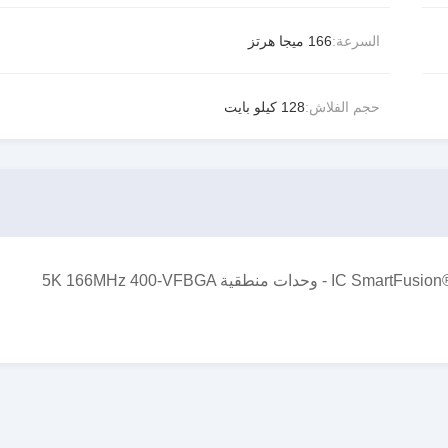
السرعة:
166 ميجا هرتز
حجم الفلاش:
128 كيلو بايت
ARM® Cortex®-M3 نظام على رقاقة (SOC) IC SmartFusion®2 FPGA - وحدات منطقية 5K 166MHz 400-VFBGA