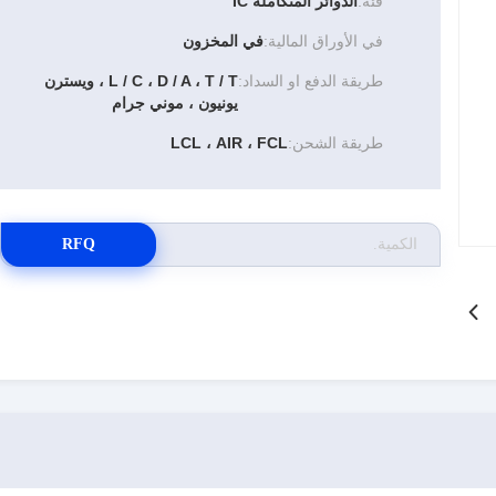
فئة:
الدوائر المتكاملة IC
في الأوراق المالية:
في المخزون
طريقة الدفع او السداد:
L / C ، D / A ، T / T ، ويسترن
يونيون ، موني جرام
طريقة الشحن:
LCL ، AIR ، FCL
RFQ