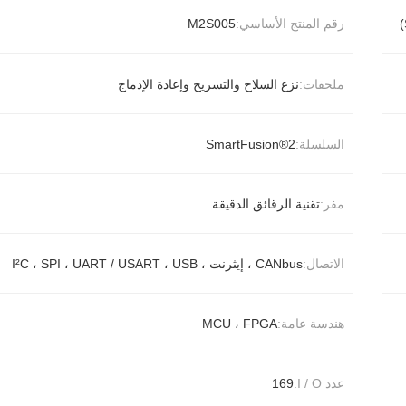
رقم المنتج الأساسي:
M2S005
ملحقات:
نزع السلاح والتسريح وإعادة الإدماج
السلسلة:
SmartFusion®2
مفر:
تقنية الرقائق الدقيقة
الاتصال:
CANbus ، إيثرنت ، I²C ، SPI ، UART / USART ، USB
هندسة عامة:
MCU ، FPGA
عدد I / O:
169