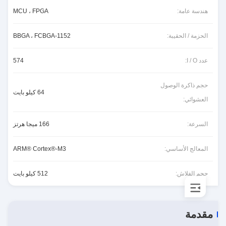
هندسة عامة:
MCU ، FPGA
الحزمة / الحقيبة:
1152-BBGA ، FCBGA
عدد I / O:
574
حجم ذاكرة الوصول
64 كيلو بايت
العشوائي:
السرعة:
166 ميجا هرتز
المعالج الأساسي:
ARM® Cortex®-M3
حجم الفلاش:
512 كيلو بايت
مقدمة