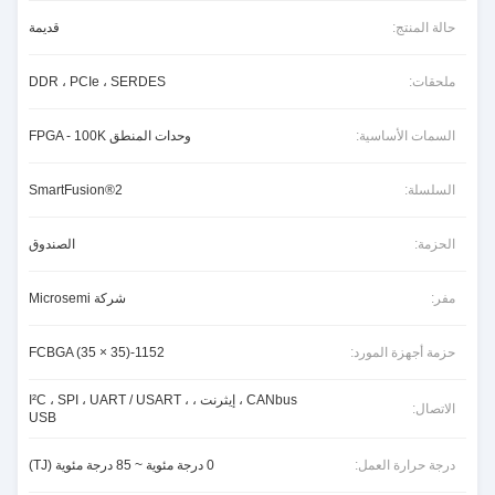
حالة المنتج:
قديمة
ملحقات:
DDR ، PCIe ، SERDES
السمات الأساسية:
وحدات المنطق FPGA - 100K
السلسلة:
SmartFusion®2
الحزمة:
الصندوق
مفر:
شركة Microsemi
حزمة أجهزة المورد:
1152-FCBGA (35 × 35)
CANbus ، إيثرنت ، I²C ، SPI ، UART / USART ،
الاتصال:
USB
درجة حرارة العمل:
0 درجة مئوية ~ 85 درجة مئوية (TJ)