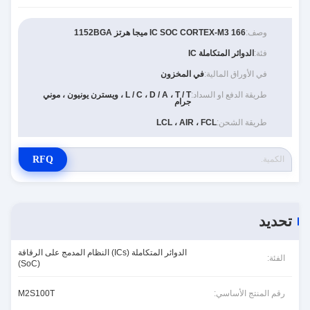
وصف:
IC SOC CORTEX-M3 166 ميجا هرتز 1152BGA
فئة:
الدوائر المتكاملة IC
في الأوراق المالية:
في المخزون
طريقة الدفع او السداد:
L / C ، D / A ، T / T ، ويسترن يونيون ، موني
جرام
طريقة الشحن:
LCL ، AIR ، FCL
RFQ
تحديد
الدوائر المتكاملة (ICs) النظام المدمج على الرقاقة
الفئة:
(SoC)
رقم المنتج الأساسي:
M2S100T