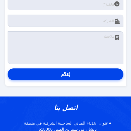
يُقدِّم
اتصل بنا
عنوان:
FL16 المباني الساحلية الشرقية في منطقة
نانشان في شينزين الصين 518000