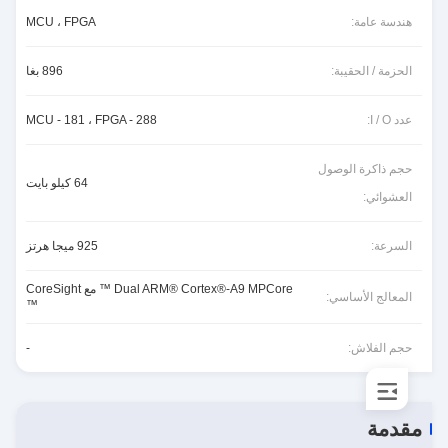
هندسة عامة:
MCU ، FPGA
الحزمة / الحقيبة:
896 بغا
عدد I / O:
MCU - 181 ، FPGA - 288
حجم ذاكرة الوصول
64 كيلو بايت
العشوائي:
السرعة:
925 ميجا هرتز
Dual ARM® Cortex®-A9 MPCore ™ مع CoreSight
المعالج الأساسي:
™
حجم الفلاش:
-
مقدمة