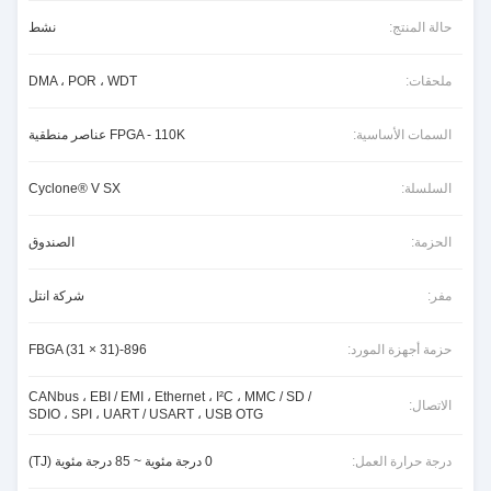
حالة المنتج:
نشط
ملحقات:
DMA ، POR ، WDT
السمات الأساسية:
FPGA - 110K عناصر منطقية
السلسلة:
Cyclone® V SX
الحزمة:
الصندوق
مفر:
شركة انتل
حزمة أجهزة المورد:
896-FBGA (31 × 31)
CANbus ، EBI / EMI ، Ethernet ، I²C ، MMC / SD /
الاتصال:
SDIO ، SPI ، UART / USART ، USB OTG
درجة حرارة العمل:
0 درجة مئوية ~ 85 درجة مئوية (TJ)