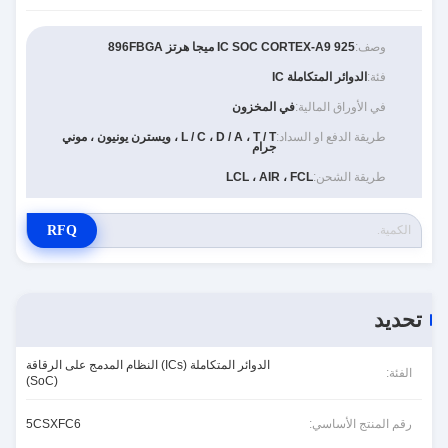
وصف:
IC SOC CORTEX-A9 925 ميجا هرتز 896FBGA
فئة:
الدوائر المتكاملة IC
في الأوراق المالية:
في المخزون
طريقة الدفع او السداد:
L / C ، D / A ، T / T ، ويسترن يونيون ، موني
جرام
طريقة الشحن:
LCL ، AIR ، FCL
RFQ
تحديد
الدوائر المتكاملة (ICs) النظام المدمج على الرقاقة
الفئة:
(SoC)
رقم المنتج الأساسي:
5CSXFC6