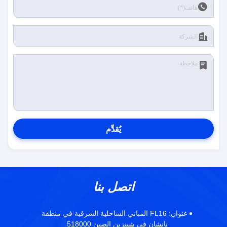
يُقدِّم
اتصل بنا
عنوان:
FL16 المباني الساحلية الشرقية في منطقة
نانشان في شينزين الصين 518000