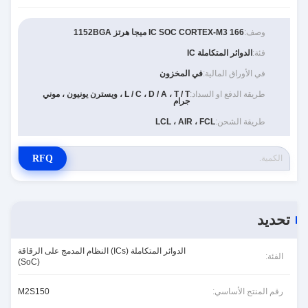
وصف:
IC SOC CORTEX-M3 166 ميجا هرتز 1152BGA
فئة:
الدوائر المتكاملة IC
في الأوراق المالية:
في المخزون
طريقة الدفع او السداد:
L / C ، D / A ، T / T ، ويسترن يونيون ، موني
جرام
طريقة الشحن:
LCL ، AIR ، FCL
RFQ
تحديد
الدوائر المتكاملة (ICs) النظام المدمج على الرقاقة
الفئة:
(SoC)
رقم المنتج الأساسي:
M2S150