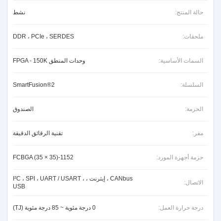
حالة المنتج:
نشط
ملحقات:
DDR ، PCIe ، SERDES
السمات الأساسية:
وحدات المنطق FPGA - 150K
السلسلة:
SmartFusion®2
الحزمة:
الصندوق
مفر:
تقنية الرقائق الدقيقة
حزمة أجهزة المورد:
1152-FCBGA (35 × 35)
CANbus ، إيثرنت ، I²C ، SPI ، UART / USART ،
الاتصال:
USB
درجة حرارة العمل:
0 درجة مئوية ~ 85 درجة مئوية (TJ)