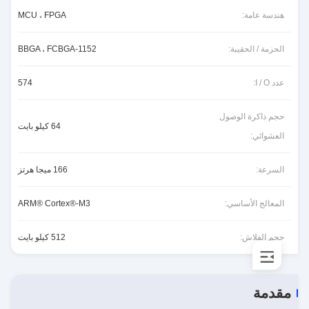
هندسة عامة:
MCU ، FPGA
الحزمة / الحقيبة:
1152-BBGA ، FCBGA
عدد I / O:
574
حجم ذاكرة الوصول
64 كيلو بايت
العشوائي:
السرعة:
166 ميجا هرتز
المعالج الأساسي:
ARM® Cortex®-M3
حجم الفلاش:
512 كيلو بايت
مقدمة