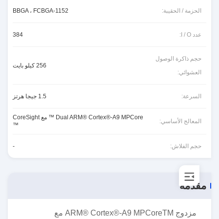
الحزمة / الحقيبة:
1152-BBGA ، FCBGA
عدد I / O:
384
حجم ذاكرة الوصول
256 كيلو بايت
العشوائي:
السرعة:
1.5 جيجا هرتز
Dual ARM® Cortex®-A9 MPCore ™ مع CoreSight
المعالج الأساسي:
™
حجم الفلاش:
-
مقدمة
مزدوج ARM® Cortex®-A9 MPCoreTM مع