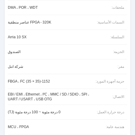
ملحقات:
DMA ، POR ، WDT
السمات الأساسية:
FPGA - 320K عناصر منطقية
السلسلة:
Arria 10 SX
الحزمة:
الصندوق
مفر:
شركة انتل
حزمة أجهزة المورد:
1152-FBGA ، FC (35 × 35)
EBI / EMI ، Ethernet ، I²C ، MMC / SD / SDIO ، SPI ،
الاتصال:
UART / USART ، USB OTG
درجة حرارة العمل:
0 درجة مئوية ~ 100 درجة مئوية (TJ)
هندسة عامة:
MCU ، FPGA