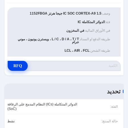
وصف:
IC SOC CORTEX-A9 1.5 جيجا هرتز 1152FBGA
فئة:
الدوائر المتكاملة IC
في الأوراق المالية:
في المخزون
طريقة الدفع او السداد:
L / C ، D / A ، T / T ، ويسترن يونيون ، موني
جرام
طريقة الشحن:
LCL ، AIR ، FCL
RFQ
تحديد
الدوائر المتكاملة (ICs) النظام المدمج على الرقاقة
الفئة:
(SoC)
حالة المنتج:
نشط