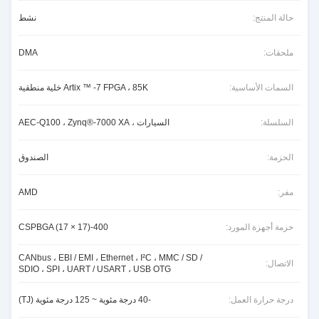
حالة المنتج:
نشط
ملحقات:
DMA
السمات الأساسية:
Artix ™ -7 FPGA ، 85K خلية منطقية
السلسلة:
السيارات ، AEC-Q100 ، Zynq®-7000 XA
الحزمة:
الصندوق
مفر:
AMD
حزمة أجهزة المورد:
400-CSPBGA (17 × 17)
CANbus ، EBI / EMI ، Ethernet ، I²C ، MMC / SD /
الاتصال:
SDIO ، SPI ، UART / USART ، USB OTG
درجة حرارة العمل:
-40 درجة مئوية ~ 125 درجة مئوية (TJ)