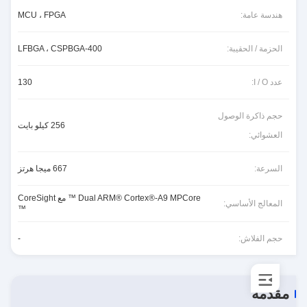
هندسة عامة:
MCU ، FPGA
الحزمة / الحقيبة:
400-LFBGA ، CSPBGA
عدد I / O:
130
حجم ذاكرة الوصول
256 كيلو بايت
العشوائي:
السرعة:
667 ميجا هرتز
Dual ARM® Cortex®-A9 MPCore ™ مع CoreSight
المعالج الأساسي:
™
حجم الفلاش:
-
مقدمة