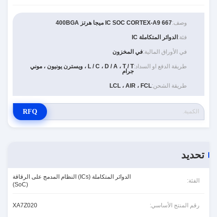
وصف:
IC SOC CORTEX-A9 667 ميجا هرتز 400BGA
فئة:
الدوائر المتكاملة IC
في الأوراق المالية:
في المخزون
طريقة الدفع او السداد:
L / C ، D / A ، T / T ، ويسترن يونيون ، موني
جرام
طريقة الشحن:
LCL ، AIR ، FCL
RFQ
تحديد
الدوائر المتكاملة (ICs) النظام المدمج على الرقاقة
الفئة:
(SoC)
رقم المنتج الأساسي:
XA7Z020