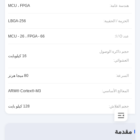
هندسة عامة:
MCU ، FPGA
الحزمة / الحقيبة:
256-LBGA
عدد I / O:
MCU - 26 ، FPGA - 66
حجم ذاكرة الوصول
16 كيلوبايت
العشوائي:
السرعة:
80 ميجا هرتز
المعالج الأساسي:
ARM® Cortex®-M3
حجم الفلاش:
128 كيلو بايت
مقدمة