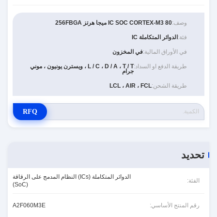
وصف:
IC SOC CORTEX-M3 80 ميجا هرتز 256FBGA
فئة:
الدوائر المتكاملة IC
في الأوراق المالية:
في المخزون
طريقة الدفع او السداد:
L / C ، D / A ، T / T ، ويسترن يونيون ، موني
جرام
طريقة الشحن:
LCL ، AIR ، FCL
RFQ
تحديد
الدوائر المتكاملة (ICs) النظام المدمج على الرقاقة
الفئة:
(SoC)
رقم المنتج الأساسي:
A2F060M3E