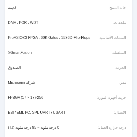
حالة المنتج:
قديمة
ملحقات:
DMA ، POR ، WDT
السمات الأساسية:
ProASIC®3 FPGA ، 60K Gates ، 1536D-Flip-Flops
السلسلة:
SmartFusion®
الحزمة:
الصندوق
مفر:
شركة Microsemi
حزمة أجهزة المورد:
256-FPBGA (17 × 17)
الاتصال:
EBI / EMI، I²C، SPI، UART / USART
درجة حرارة العمل:
0 درجة مئوية ~ 85 درجة مئوية (TJ)