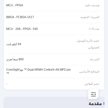
هندسة عامة:
MCU ، FPGA
الحزمة / الحقيبة:
1517-BBGA ، FCBGA
عدد I / O:
MCU - 208 ، FPGA - 540
حجم ذاكرة الوصول
64 كيلو بايت
العشوائي:
السرعة:
800 ميجا هرتز
Dual ARM® Cortex®-A9 MPCore ™ مع CoreSight
المعالج الأساسي:
™
حجم الفلاش:
-
مقدمة