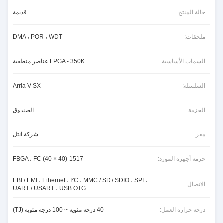
حالة المنتج:
قديمة
ملحقات:
DMA ، POR ، WDT
السمات الأساسية:
FPGA - 350K عناصر منطقية
السلسلة:
Arria V SX
الحزمة:
الصندوق
مفر:
شركة انتل
حزمة أجهزة المورد:
1517-FBGA ، FC (40 × 40)
EBI / EMI ، Ethernet ، I²C ، MMC / SD / SDIO ، SPI ،
الاتصال:
UART / USART ، USB OTG
درجة حرارة العمل:
-40 درجة مئوية ~ 100 درجة مئوية (TJ)