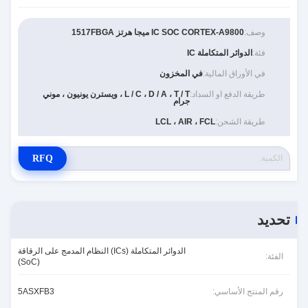
وصف:
IC SOC CORTEX-A9800 ميجا هرتز 1517FBGA
فئة:
الدوائر المتكاملة IC
في الأوراق المالية:
في المخزون
طريقة الدفع او السداد:
L / C ، D / A ، T / T ، ويسترن يونيون ، موني
جرام
طريقة الشحن:
LCL ، AIR ، FCL
RFQ
تحديد
الدوائر المتكاملة (ICs) النظام المدمج على الرقاقة
الفئة:
(SoC)
رقم المنتج الأساسي:
5ASXFB3