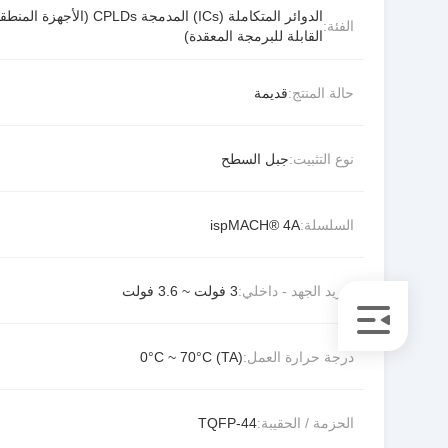
الدوائر المتكاملة (ICs) المدمجة CPLDs (الأجهزة ال
الفئة:
القابلة للبرمجة المعقدة)
حالة المنتج:
قديمة
نوع التثبيت:
جبل السطح
السلسلة:
ispMACH® 4A
توريد الجهد - داخلي:
3 فولت ~ 3.6 فولت
درجة حرارة العمل:
0°C ~ 70°C (TA)
الحزمة / الحقيبة:
44-TQFP