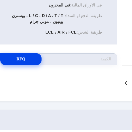
في الأوراق المالية:
في المخزون
طريقة الدفع او السداد:
L / C ، D / A ، T / T ، ويسترن
يونيون ، موني جرام
طريقة الشحن:
LCL ، AIR ، FCL
RFQ