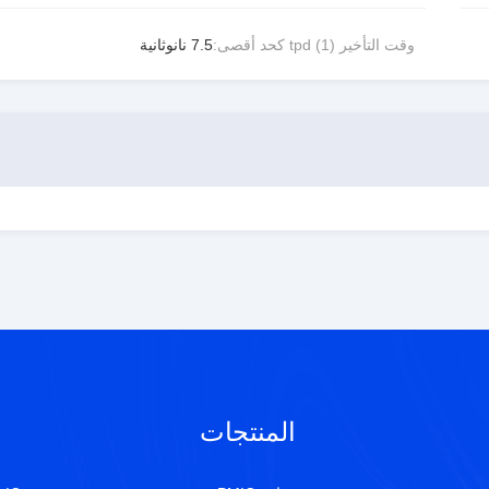
وقت التأخير tpd (1) كحد أقصى:
7.5 نانوثانية
المنتجات