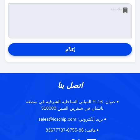
يُقدِّم
اتصل بنا
عنوان:
FL16 المباني الساحلية الشرقية في منطقة
نانشان في شينزين الصين 518000
بريد إلكتروني:
sales@icschip.com
هاتف:
86-0755-83677737