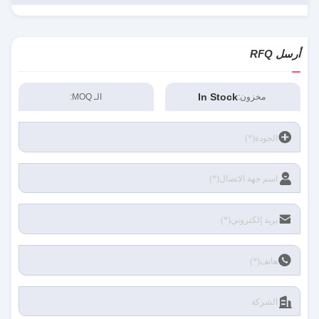
أرسل RFQ
In Stock
مخزون:
الـ MOQ: