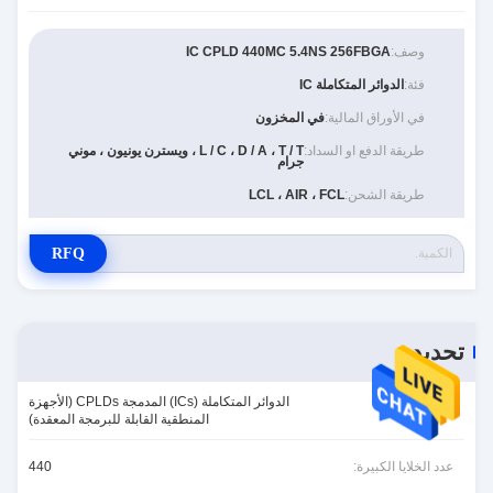
وصف:
IC CPLD 440MC 5.4NS 256FBGA
فئة:
الدوائر المتكاملة IC
في الأوراق المالية:
في المخزون
طريقة الدفع او السداد:
L / C ، D / A ، T / T ، ويسترن يونيون ، موني
جرام
طريقة الشحن:
LCL ، AIR ، FCL
RFQ
تحديد
الدوائر المتكاملة (ICs) المدمجة CPLDs (الأجهزة
الفئة:
المنطقية القابلة للبرمجة المعقدة)
عدد الخلايا الكبيرة:
440