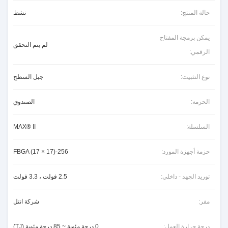
حالة المنتج:
نشط
يمكن برمجة المفتاح
لم يتم التحقق
الرقمي:
نوع التثبيت:
جبل السطح
الحزمة:
الصندوق
السلسلة:
MAX® II
حزمة أجهزة المورد:
256-FBGA (17 × 17)
توريد الجهد - داخلي:
2.5 فولت ، 3.3 فولت
مفر:
شركة انتل
درجة حرارة العمل:
0 درجة مئوية ~ 85 درجة مئوية (TJ)