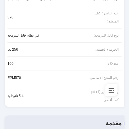
عدد عناصر / كتل
570
المنطق:
نوع قابل للبرمجة:
في نظام قابل للبرمجة
الحزمة / الحقيبة:
256 بغا
عدد I / O:
160
رقم المنتج الأساسي:
EPM570
وقت التأخير tpd (1)
5.4 نانوثانية
كحد أقصى:
مقدمة