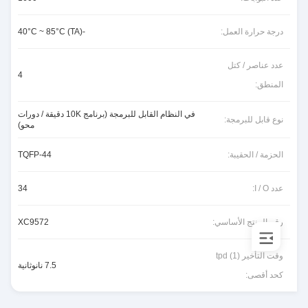
درجة حرارة العمل:
-40°C ~ 85°C (TA)
عدد عناصر / كتل
4
المنطق:
في النظام القابل للبرمجة (برنامج 10K دقيقة / دورات
نوع قابل للبرمجة:
محو)
الحزمة / الحقيبة:
44-TQFP
عدد I / O:
34
رقم المنتج الأساسي:
XC9572
وقت التأخير tpd (1)
7.5 نانوثانية
كحد أقصى: