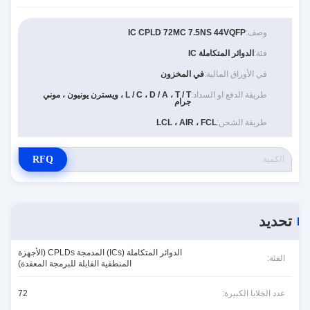
وصف:
IC CPLD 72MC 7.5NS 44VQFP
فئة:
الدوائر المتكاملة IC
في الأوراق المالية:
في المخزون
طريقة الدفع او السداد:
L / C ، D / A ، T / T ، ويسترن يونيون ، موني
جرام
طريقة الشحن:
LCL ، AIR ، FCL
RFQ
تحديد
الدوائر المتكاملة (ICs) المدمجة CPLDs (الأجهزة
الفئة:
المنطقية القابلة للبرمجة المعقدة)
عدد الخلايا الكبيرة:
72