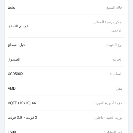
حالة المنتج:
نشط
يمكن برمجة المفتاح
لم يتم التحقق
الرقمي:
نوع التثبيت:
جبل السطح
الحزمة:
الصندوق
السلسلة:
XC9500XL
مفر:
AMD
حزمة أجهزة المورد:
44-VQFP (10x10)
توريد الجهد - داخلي:
3 فولت ~ 3.6 فولت
عدد البوابات:
1600