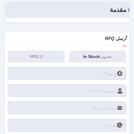
مقدمة
أرسل RFQ
In Stock
مخزون:
الـ MOQ: